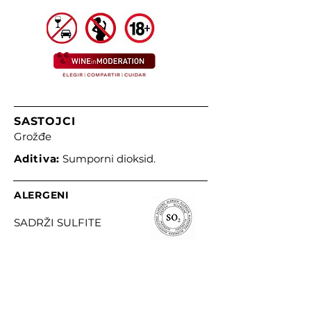
SASTOJCI
Grožđe
Aditiva:
Sumporni dioksid.
ALERGENI
SADRŽI SULFITE
PODACI O PREHRANI
Nutritivna vrijednost na 100 ml.