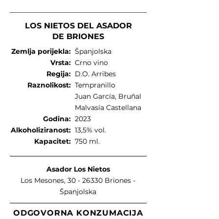
LOS NIETOS DEL ASADOR
DE BRIONES
Zemlja porijekla:
Španjolska
Vrsta:
Crno vino
Regija:
D.O. Arribes
Raznolikost:
Tempranillo
Juan García, Bruñal
Malvasía Castellana
Godina:
2023
Alkoholiziranost:
13,5% vol.
Kapacitet:
750 ml.
Asador Los Nietos
Los Mesones,
30 - 26330
Briones
-
Španjolska
ODGOVORNA KONZUMACIJA