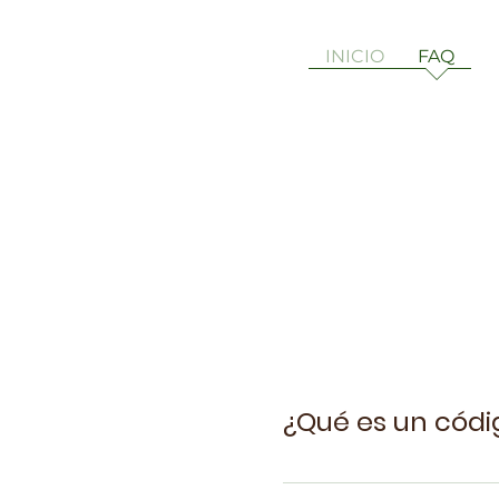
INICIO
FAQ
¿Qué es un códi
Un código QR (Quick Res