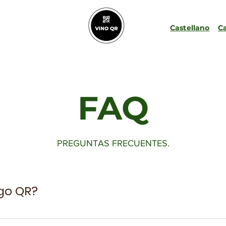
Castellano
C
FAQ
PREGUNTAS FRECUENTES.
go QR?
ponse) es un código bidimensional que puede ser escan