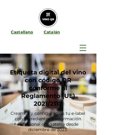
Castellano
Catalán
Etiqueta digital del vino
con código QR
conforme al
Reglamento (UE)
2021/2117
Creamos y configuramos tu e-label
con ingredientes e información
nutricional obligatoria desde
diciembre de 2023.