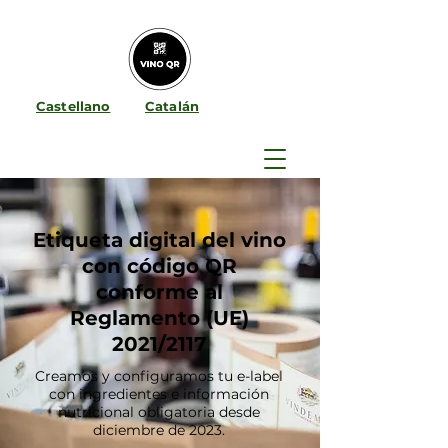
Castellano
Catalán
Etiqueta digital del vino
con código QR
conforme al
Reglamento (UE)
2021/2117
Creamos y configuramos tu e-label
con ingredientes e información
nutricional obligatoria desde
diciembre de 2023.