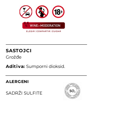
SASTOJCI
Grožđe
Aditiva:
Sumporni dioksid.
ALERGENI
SADRŽI SULFITE
PODACI O PREHRANI
Nutritivna vrijednost na 100 ml.