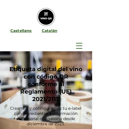
Castellano
Catalán
Etiqueta digital del vino
con código QR
conforme al
Reglamento (UE)
2021/2117
Creamos y configuramos tu e-label
con ingredientes e información
nutricional obligatoria desde
diciembre de 2023.