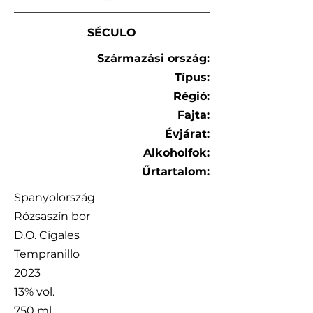
SÉCULO
Származási ország:
Típus:
Régió:
​Fajta:
Évjárat:
Alkoholfok:
Űrtartalom:
Spanyolország
Rózsaszín bor
D.O. Cigales
Tempranillo
2023
13% vol.
750 ml.