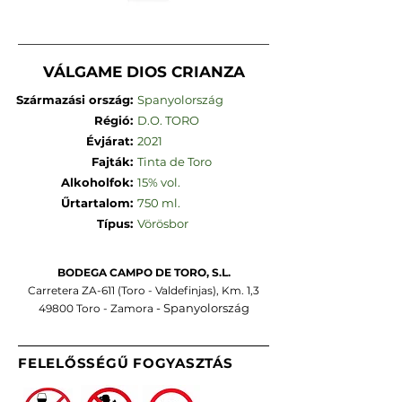
VÁLGAME DIOS CRIANZA
Származási ország:
Spanyolország
Régió:
D.O. TORO
Évjárat:
2021
Fajták:
Tinta de Toro
Alkoholfok:
15% vol.
Űrtartalom:
750 ml.
Típus:
Vörösbor
BODEGA CAMPO DE TORO,
S.L.
Carretera ZA-611 (Toro - Valdefinjas), Km. 1,3
- Spanyolország
49800 Toro - Zamora
FELELŐSSÉGŰ FOGYASZTÁS